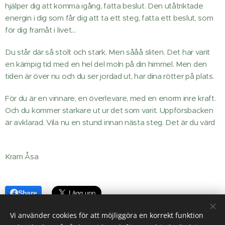
hjälper dig att komma igång, fatta beslut. Den utåtriktade
energin i dig som får dig att ta ett steg, fatta ett beslut, som
för dig framåt i livet...
Du står där så stolt och stark. Men sååå sliten. Det har varit
en kämpig tid med en hel del moln på din himmel. Men den
tiden är över nu och du ser jordad ut, har dina rötter på plats.
För du är en vinnare, en överlevare, med en enorm inre kraft.
Och du kommer starkare ut ur det som varit. Uppförsbacken
är avklarad. Vila nu en stund innan nästa steg. Det är du värd
💜
Kram Åsa 💚🦅💚
Share
Vi använder cookies för att möjliggöra en korrekt funktion