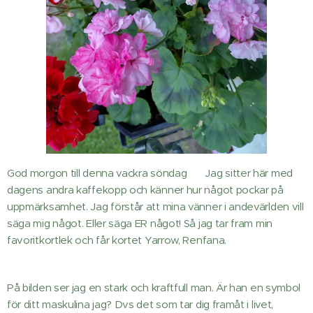
God morgon till denna vackra söndag 😊 Jag sitter här med
dagens andra kaffekopp och känner hur något pockar på
uppmärksamhet. Jag förstår att mina vänner i andevärlden vill
säga mig något. Eller säga ER något! Så jag tar fram min
favoritkortlek och får kortet Yarrow, Renfana.
På bilden ser jag en stark och kraftfull man. Är han en symbol
för ditt maskulina jag? Dvs det som tar dig framåt i livet,