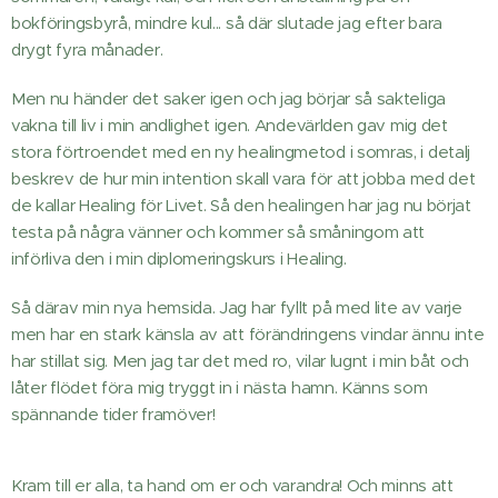
bokföringsbyrå, mindre kul... så där slutade jag efter bara
drygt fyra månader.
Men nu händer det saker igen och jag börjar så sakteliga
vakna till liv i min andlighet igen. Andevärlden gav mig det
stora förtroendet med en ny healingmetod i somras, i detalj
beskrev de hur min intention skall vara för att jobba med det
de kallar Healing för Livet. Så den healingen har jag nu börjat
testa på några vänner och kommer så småningom att
införliva den i min diplomeringskurs i Healing.
Så därav min nya hemsida. Jag har fyllt på med lite av varje
men har en stark känsla av att förändringens vindar ännu inte
har stillat sig. Men jag tar det med ro, vilar lugnt i min båt och
låter flödet föra mig tryggt in i nästa hamn. Känns som
spännande tider framöver!
Kram till er alla, ta hand om er och varandra! Och minns att