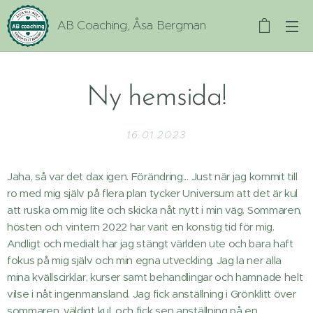
AB Coaching, Åsa Bergman
Ny hemsida!
16.01.2023
Jaha, så var det dax igen. Förändring... Just när jag kommit till
ro med mig själv på flera plan tycker Universum att det är kul
att ruska om mig lite och skicka nåt nytt i min väg. Sommaren,
hösten och vintern 2022 har varit en konstig tid för mig.
Andligt och medialt har jag stängt världen ute och bara haft
fokus på mig själv och min egna utveckling. Jag la ner alla
mina kvällscirklar, kurser samt behandlingar och hamnade helt
vilse i nåt ingenmansland. Jag fick anställning i Grönklitt över
sommaren, väldigt kul, och fick sen anställning på en