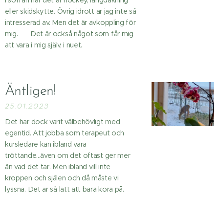
i soffan när det är hockey, längdåkning
eller skidskytte. Övrig idrott är jag inte så
intresserad av. Men det är avkoppling för
mig. ☺️ Det är också något som får mig
att vara i mig själv, i nuet.
Äntligen!
25.01.2023
Det har dock varit välbehövligt med
egentid. Att jobba som terapeut och
kursledare kan ibland vara
tröttande...även om det oftast ger mer
än vad det tar. Men ibland vill inte
kroppen och själen och då måste vi
lyssna. Det är så lätt att bara köra på.