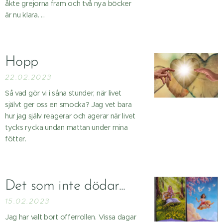
åkte grejorna fram och två nya böcker
är nu klara. ...
Hopp
22.02.2023
Så vad gör vi i såna stunder, när livet
självt ger oss en smocka? Jag vet bara
hur jag själv reagerar och agerar när livet
tycks rycka undan mattan under mina
fötter.
Det som inte dödar...
15.02.2023
Jag har valt bort offerrollen. Vissa dagar